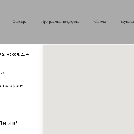
О центре
Программы и поддержка
Синема
Звукозап
аинская, д. 4.
ых.
 телефону:
Ленина".