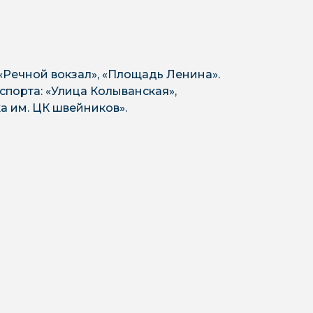
 «Речной вокзал», «Площадь Ленина».
порта: «Улица Колыванская»,
а им. ЦК швейников».