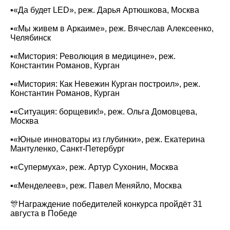
▪️«‎Да будет LED», реж. Дарья Артюшкова, Москва
▪️«‎Мы живем в Аркаиме», реж. Вячеслав Алексеенко,
‌‎Челябинск
▪️«‎Мистория: Революция в медицине», реж.
Константин Романов, Курган
▪️«‎Мистория: Как Невежин Курган построил», реж.
Константин Романов, ‌‎Курган
▪️«‎Ситуация: борщевик!», реж. Ольга Домовцева,
Москва
▪️«‎Юные инноваторы из глубинки», реж. Екатерина
Мантуленко, Санкт-Петербург
▪️«‎Супермуха», реж. Артур Сухонин, Москва
▪️«‎Менделеев», реж. Павел Меняйло, Москва‌‌‌‎
🎊Награждение победителей конкурса пройдёт 31
августа в Победе