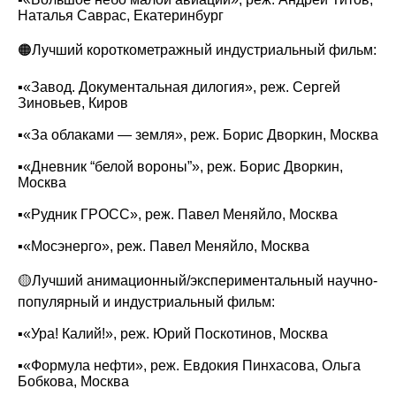
Наталья Саврас, Екатеринбург
🟠Лучший короткометражный индустриальный фильм:
▪️«‎Завод. Документальная дилогия», реж. Сергей
Зиновьев, Киров
▪️«‎За облаками — земля»‎, реж. Борис Дворкин, Москва
▪️«‎Дневник “белой вороны”»‌‌‌‌‌‌‌‎, реж. Борис Дворкин,
Москва
▪️«‎Рудник ГРОСС», реж. Павел Меняйло, Москва
▪️«‎Мосэнерго», реж. Павел Меняйло, Москва
🟡Лучший анимационный/экспериментальный научно-
популярный и индустриальный фильм:
▪️«‎Ура! Калий!», реж. Юрий Поскотинов, Москва
▪️«‎Формула нефти»‎, реж. Евдокия Пинхасова, Ольга
Бобкова, Москва