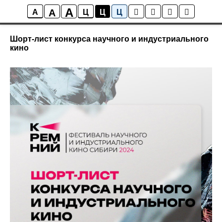
A
A
Новости фестиваля «Кремний»
A
Ц
Ц
Ц
Шорт-лист конкурса научного и индустриального
кино