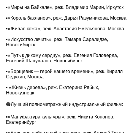
▪️«‎Миры на Байкале», реж. Владимир Марин, Иркутск
▪️«‎Король бакланов», реж. Дарья Разумникова, Москва
▪️«‎Живая кожа», реж. Анастасия Емельянова, Москва
▪️«‎Искусство лечить», реж. Тамара Саралидзе,
Новосибирск
▪️«Путь к дикому сердцу‎»‌‎, реж. Евгения Головерда,
Евгений Шапувалов, Новосибирск
▪️«‎Борщевик — герой нашего времени», реж. Кирилл
Седухин, Москва
▪️ ‎«‎Жизнь дерева», реж. Екатерина Рябых,
Новокузнецк‎
🟠Лучший полнометражный индустриальный фильм:
▪️«Мануфактура культуры‎»‎, реж. Никита Кононов,
Екатеринбург
▪️«‎Большое небо малой авиации», реж. Андрей Титов,