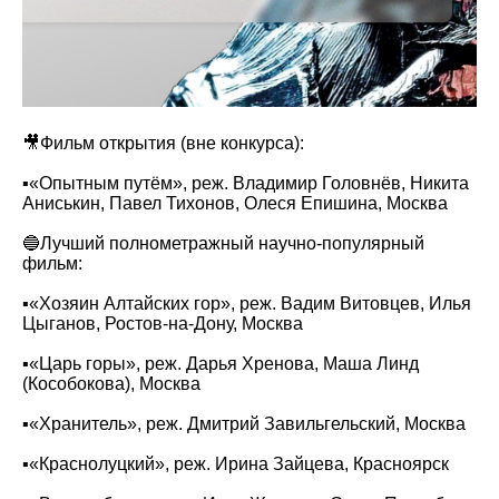
🎥Фильм открытия (вне конкурса):
▪️«‎Опытным путём», реж. Владимир Головнёв, Никита
Аниськин, Павел Тихонов, Олеся Епишина, Москва
🔵Лучший полнометражный научно-популярный
фильм:
▪️«‎Хозяин Алтайских гор‌‌‎», реж. Вадим Витовцев, Илья
Цыганов, Ростов-на-Дону, Москва
▪️‎«‎Царь горы», реж. Дарья Хренова, Маша Линд
(Кособокова), Москва
▪️«‎Хранитель», реж. Дмитрий Завильгельский, Москва‎
▪️«Краснолуцкий‎», реж. Ирина Зайцева, Красноярск