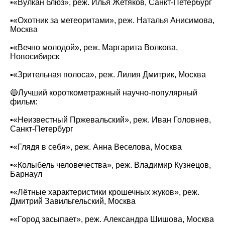
▪️«‎Вулкан блюз», реж. Илья Жетяков, Санкт-Петербург
▪️«‎Охотник за метеоритами», реж. Наталья Анисимова,
Москва
▪️«‎Вечно молодой», реж. Маргарита Волкова,
Новосибирск‌‎
▪️«‎Зрительная полоса», реж. Лилия Дмитрик, Москва
🔵Лучший короткометражный научно-популярный
фильм:
▪️«Неизвестный Пржевальский‎», реж. Иван Головнев,
‎Санкт-Петербург
▪️«‎Глядя в себя», реж. Анна Веселова, Москва
▪️«‎Колыбель человечества»‎, реж. Владимир Кузнецов,
Барнаул
▪️«‎Лётные характеристики крошечных жуков», реж.
Дмитрий Завильгельский, Москва
▪️«Город засыпает‎», реж. Александра Шишова, Москва